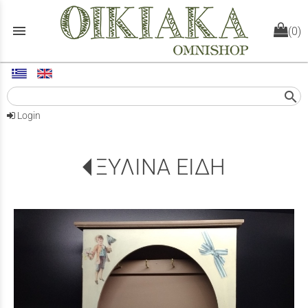
menu
(0)
search
Login
ΞΥΛΙΝΑ ΕΙΔΗ