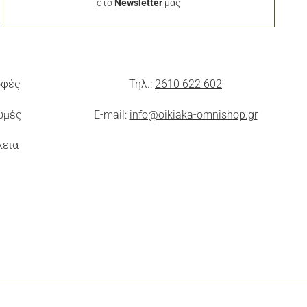
στο
Newsletter
μας
οφές
Τηλ.:
2610 622 602
ωμές
E-mail:
info@oikiaka-omnishop.gr
λεια