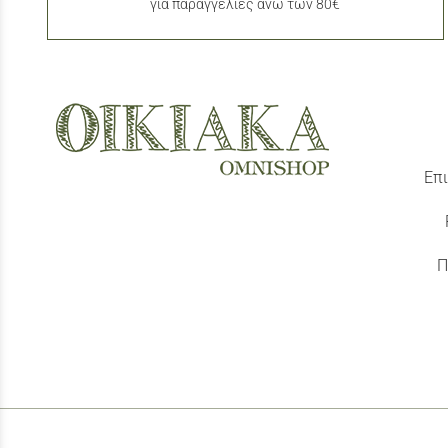
για παραγγελίες άνω των 80€
Επι
Π