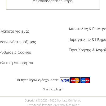
για οποιαδήποτε ερώτηση
Αποστολές & Επιστρ
Μάθετε για εμάς
Παραγγελίες & Πληρ
κοινωνήστε μαζί μας
Όροι Χρήσης & Ασφά
Ρυθμίσεις Cookies
ολιτική Απορρήτου
Για την πληρωμή δεχόμαστε:
Sitemap
/
Login
Copyright © 2022 - 2026 Οικιακά Omnishop
Κατασκευή Ιστοσελίδων New Media Soft