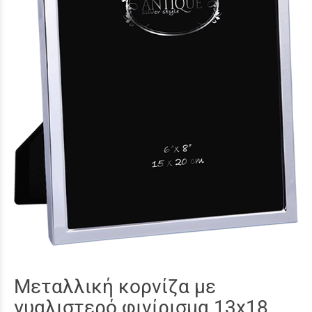
Μεταλλική κορνίζα με
γυαλιστερό φινίρισμα 13x18