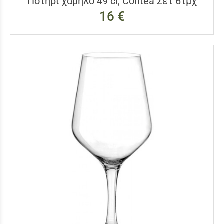
Ποτήρι χαμηλό 49 cl, Contea Σετ 6τμχ
16 €