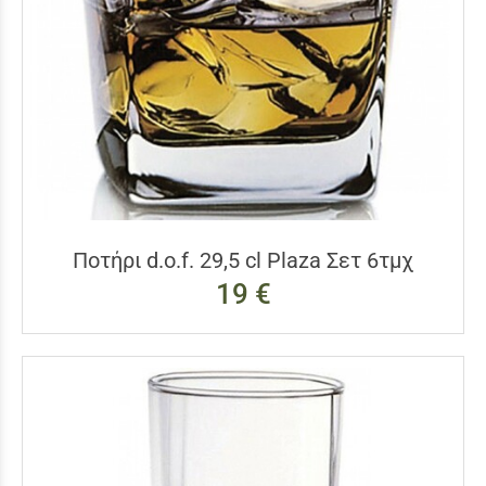
Ποτήρι d.o.f. 29,5 cl Plaza Σετ 6τμχ
19 €